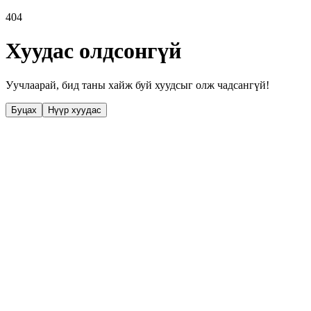
404
Хуудас олдсонгүй
Уучлаарай, бид таны хайж буй хуудсыг олж чадсангүй!
Буцах
Нүүр хуудас