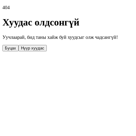
404
Хуудас олдсонгүй
Уучлаарай, бид таны хайж буй хуудсыг олж чадсангүй!
Буцах
Нүүр хуудас