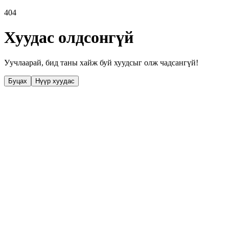
404
Хуудас олдсонгүй
Уучлаарай, бид таны хайж буй хуудсыг олж чадсангүй!
Буцах
Нүүр хуудас