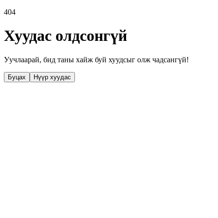
404
Хуудас олдсонгүй
Уучлаарай, бид таны хайж буй хуудсыг олж чадсангүй!
Буцах
Нүүр хуудас