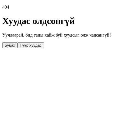
404
Хуудас олдсонгүй
Уучлаарай, бид таны хайж буй хуудсыг олж чадсангүй!
Буцах
Нүүр хуудас