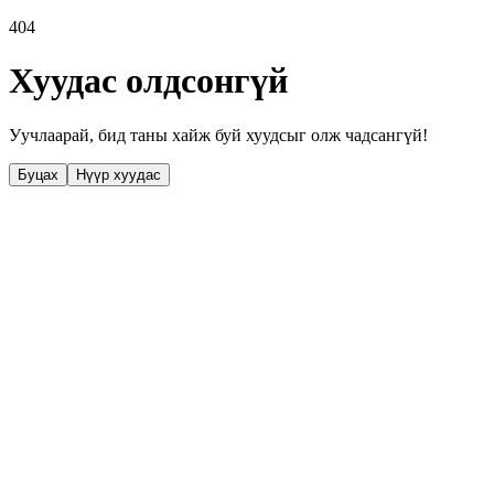
404
Хуудас олдсонгүй
Уучлаарай, бид таны хайж буй хуудсыг олж чадсангүй!
Буцах
Нүүр хуудас