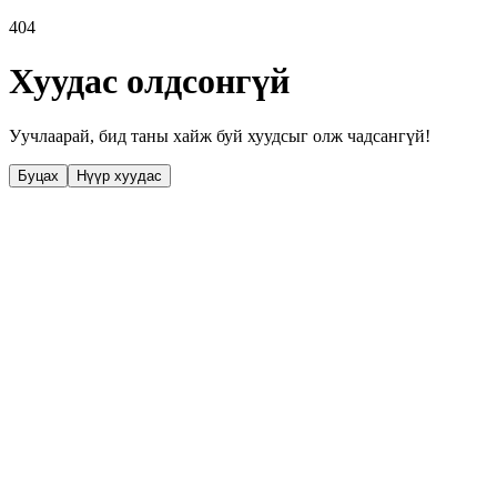
404
Хуудас олдсонгүй
Уучлаарай, бид таны хайж буй хуудсыг олж чадсангүй!
Буцах
Нүүр хуудас