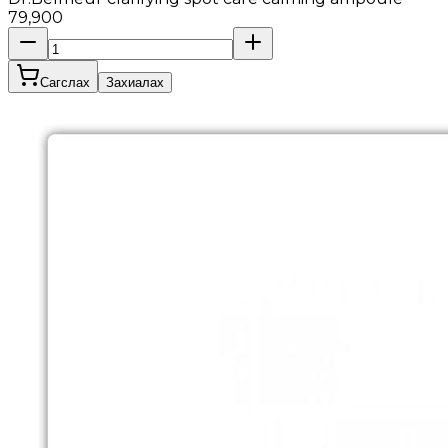
79,900
Сагслах
Захиалах