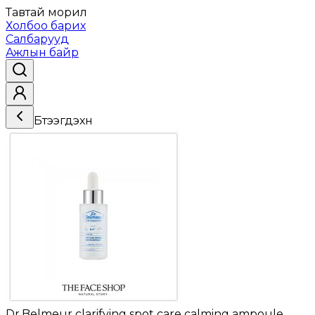
Тавтай морил
Холбоо барих
Салбарууд
Ажлын байр
Бүтээгдэхүүн
Dr.Belmeur clarifying spot care calming ampoule