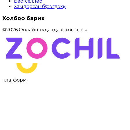
Бестселлер
Хямдарсан бүтээгдэхүүн
Холбоо барих
©
2026
Онлайн худалдааг хөгжүүлэгч
платформ
.