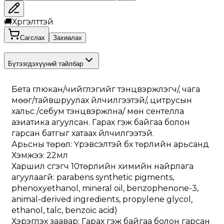
🚚
Хүргэлттэй
Сагслах
Захиалах
Бүтээгдэхүүний тайлбар
Бета глюкан/чийглэгийг тэнцвэржүүлэгч/, чага 
мөөг/тайвшруулах үйлчилгээтэй/, цитрусын 
хальс /себум тэнцвэржүүлна/ мөн сентелла 
азиатика агуулсан. Гарах гэж байгаа болон 
гарсан батгыг хатаах үйлчилгээтэй.
Арьсны төрөл: Үрэвсэлтэй бүх төрлийн арьсанд
Хэмжээ: 22мл
Харшил үүсгэгч 10төрлийн химийн найрлага 
агуулаагүй: parabens synthetic pigments, 
phenoxyethanol, mineral oil, benzophenone-3, 
animal-derived ingredients, propylene glycol, 
ethanol, talc, benzoic acid)
Хэрэглэх заавар: Гарах гэж байгаа болон гарсан 