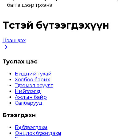
батга дээр түрхэнэ
Төстэй бүтээгдэхүүн
Цааш үзэх
Туслах цэс
Бидний тухай
Холбоо барих
Түгээмэл асуулт
Нийтлэлүүд
Ажлын байр
Салбарууд
Бүтээгдэхүүн
Бүх бүтээгдэхүүн
Онцлох бүтээгдэхүүн