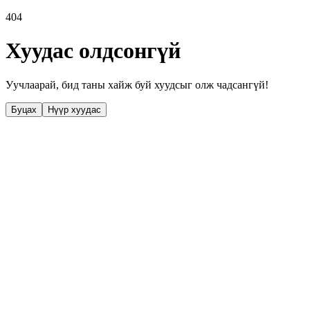
404
Хуудас олдсонгүй
Уучлаарай, бид таны хайж буй хуудсыг олж чадсангүй!
Буцах
Нүүр хуудас