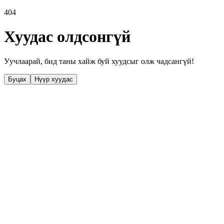
404
Хуудас олдсонгүй
Уучлаарай, бид таны хайж буй хуудсыг олж чадсангүй!
Буцах
Нүүр хуудас