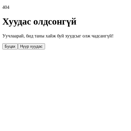
404
Хуудас олдсонгүй
Уучлаарай, бид таны хайж буй хуудсыг олж чадсангүй!
Буцах
Нүүр хуудас