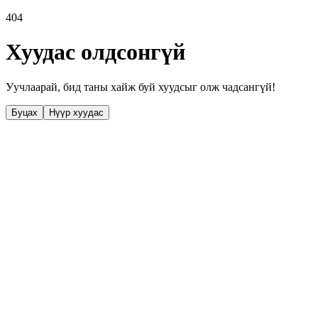
404
Хуудас олдсонгүй
Уучлаарай, бид таны хайж буй хуудсыг олж чадсангүй!
Буцах
Нүүр хуудас