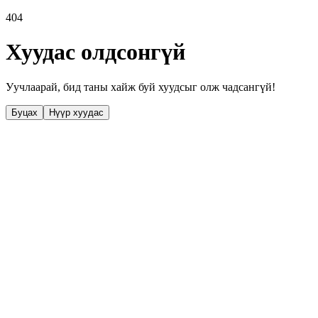
404
Хуудас олдсонгүй
Уучлаарай, бид таны хайж буй хуудсыг олж чадсангүй!
Буцах
Нүүр хуудас