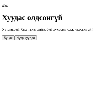
404
Хуудас олдсонгүй
Уучлаарай, бид таны хайж буй хуудсыг олж чадсангүй!
Буцах
Нүүр хуудас